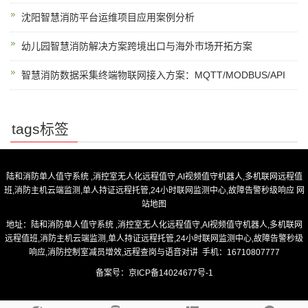
沈阳智慧消防平台运维项目应用案例分析
幼儿园智慧消防解决方案跨境出口与海外市场开拓方案
智慧消防数据采集终端物联网接入方案：MQTT/MODBUS/API
tags标签
陆和消防单人值守系统 ,消控室无人化远程值守,AI视频值守机器人,多机联网远程值
班,消防主机云端监测,单人持证远程托管,24小时联网监测中心,故障告警秒级响应
网
站地图
地址：陆和消防单人值守系统 ,消控室无人化远程值守,AI视频值守机器人,多机联网
远程值班,消防主机云端监测,单人持证远程托管,24小时联网监测中心,故障告警秒级
响应,消防控制室减员增效,远程查岗与语音对讲 手机：16710807777
备案号：
京ICP备14024677号-1