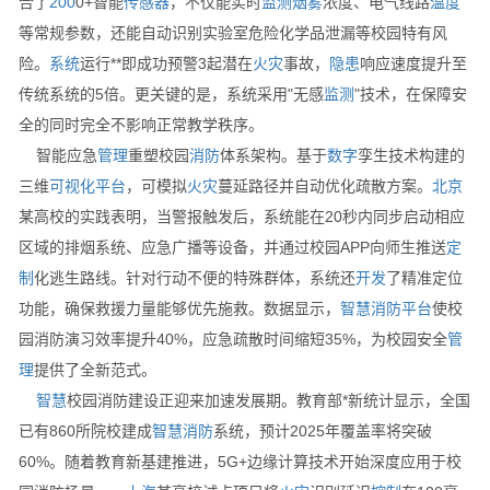
合了
200
0+智能
传感器
，不仅能实时
监测
烟雾
浓度、电气线路
温度
等常规参数，还能自动识别实验室危险化学品泄漏等校园特有风
险。
系统
运行**即成功预警3起潜在
火灾
事故，
隐患
响应速度提升至
传统系统的5倍。更关键的是，系统采用"无感
监测
"技术，在保障安
全的同时完全不影响正常教学秩序。
智能应急
管理
重塑校园
消防
体系架构。基于
数字
孪生技术构建的
三维
可视化
平台
，可模拟
火灾
蔓延路径并自动优化疏散方案。
北京
某高校的实践表明，当警报触发后，系统能在20秒内同步启动相应
区域的排烟系统、应急广播等设备，并通过校园APP向师生推送
定
制
化逃生路线。针对行动不便的特殊群体，系统还
开发
了精准定位
功能，确保救援力量能够优先施救。数据显示，
智慧消防
平台
使校
园消防演习效率提升40%，应急疏散时间缩短35%，为校园安全
管
理
提供了全新范式。
智慧
校园消防建设正迎来加速发展期。教育部*新统计显示，全国
已有860所院校建成
智慧消防
系统，预计2025年覆盖率将突破
60%。随着教育新基建推进，5G+边缘计算技术开始深度应用于校