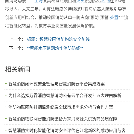
园消防场景——
上海
某高校试点项目将
火灾
识别延迟
控制
在100毫
秒以内。未来三年，AI算法精度的持续提升将与机器人疏散引导等
创新应用相结合，推动校园消防从单一防灾向"预防-预警-
处置
"全流
程智能化转型，为教育事业高质量发展保驾护航。
上一个：
标题：智慧校园消防构筑安全防线
下一个：
**智能水压监测筑牢消防防线**
相关新闻
智慧消防闭环式安全管理与智慧消防云平台集成方案
为什么选择万霖消防智慧消防公有云平台开发？五大理由解析
消防物联网防排烟监测终端全球市场需求分析与合作方案
智慧消防物联网智能消防装备万霖消防源头供货商品质保障
智慧消防实时化智能化消防安全评估在江北新区的成功应用与客