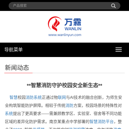
导航菜单
导
航
菜
新闻动态
单
**智慧消防守护校园安全新生态**
智慧
校园
消防
系统
正通过物
联网
与AI技术的融合创新，为师生安
全构筑智能防护屏障。相较于传统
消防
方案，校园场景的特殊性对
系统
提出了更高要求——需兼顾教学区、实验室、宿舍等不同功能
区域的差异化防护需求。南京某重点中学部署的
智慧消防
平台
，整