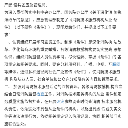
产建 设兵团应急管理局：
为深入贯彻落实中共中央办公厅、国务院办公厅《关于深化消 防执
法改革的意见》，应急管理部制定了《消防技术服务机构从业 条
件》（以下简称《条件》），现印发给你们，并提出以下工作要
求：
一、认真组织开展学习宣贯工作。制定《条件》是深化消防执 法改
革、优化营商环境的重要举措，各级消防救援机构要切实提高 思想
认识，组织消防监督人员认真学习，尽快理解、掌握《条件》的 各
项规定和相关要求。同时，要充分利用报刊、广播、电视、互
联网
等媒体，通过多种途径向社会广泛宣传《条件》，使消防技术服务
机 构及从业人员、社会单位和公众充分知晓有关内容和管理要求。
二、 加强对消防技术服务活动的监督管理。各级消防救援机 构应当
结合日常消防监督
检查
工作，对消防技术服务机构的从业 条件和服
务质量实施监督抽查，在开展
火灾
事故调查时倒查消防 技术服务机
构责任，依法惩处不具备从业条件的机构，以及出具虚 假或失实文
件等违法违规行为，依据相关规定记入信用记录，协同 相关部门实
施联合惩处。