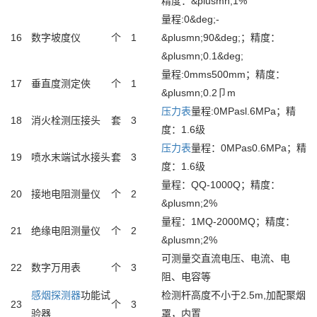
精度：&plusmn;1%
量程:0&deg;-
16
数字坡度仪
个
1
&plusmn;90&deg;；精度：
&plusmn;0.1&deg;
量程:0mms500mm；精度：
17
垂直度测定俠
个
1
&plusmn;0.2卩m
压力表
量程:0MPasl.6MPa；精
18
消火栓测压接头
套
3
度：1.6级
压力表
量程：0MPas0.6MPa；精
19
喷水末端试水接头
套
3
度：1.6级
量程：QQ-1000Q；精度：
20
接地电阻测量仪
个
2
&plusmn;2%
量程：1MQ-2000MQ；精度：
21
绝缘电阻测量仪
个
2
&plusmn;2%
可测量交直流电压、电流、电
22
数字万用表
个
3
阻、电容等
感烟
探测器
功能试
检测杆高度不小于2.5m,加配聚烟
23
个
3
验器
罩，内置