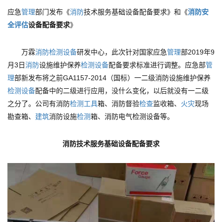
应急
管理
部门发布《
消防
技术服务基础设备配备要求》和《
消防安
全评估
设备配备要求
》
万霖
消防
检测设备
研发中心，此次针对国家应急
管理
部2019年9
月3日
消防
设施维护保养
检测设备
配备要求标准进行调整。应急部
管
理
部新发布将之前GA1157-2014（国标）一二级消防设施维护保养
检测设备
配备中的二级进行应用，没什么变化，以后就没有一二级
之分了。公司有消防
检测
工具
箱、消防督验
检查
监收箱、
火灾
现场
勘查箱、
建筑
消防设施
检测
箱、消防电气检测设备等。
消防技术服务基础设备配备要求