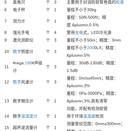
5
直角尺
个
3
主要用于对消防软管卷盘的
检查
6
电子秤
个
1
量程不小于30kg
量程：50N-500N；精
7
测力计
个
1
度:&plusmn;0.5%
8
强光手电
个
4
警用
充电
式，LED冷光源
9
激光测距仪
个
3
量程不小于50m；精度：3mm
量程不小于
200
0LX；精度：
10
数字
照度计
个
3
&plusmn;5%
#rega:
188
#声级
量程：30dB-130dB；精度：
11
个
3
计
1.5dB
量程：0m/ss45m/s；精度：
12
数字
风速计
个
3
&plusmn;3%
量程：0Pa-3000Pa；精度：
13
数字微压计
个
1
&plusmn;3%,具有淸零
功能，并配有检测软管
14
数字
温湿度计
个
1
用于环境
温湿度
检测
测量管径范围：0mms300mm；
15
超声波流量计
个
1