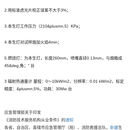
2.用标准虑光片校正误差不大于3%；
3.本生灯工作压力（210&plusmn;5）KPa；
4.本生灯对试样施加火焰4min；
5.燃烧灯：为本生灯，长度260mm，喷嘴直径0.13mm，与烟箱成
45&deg;角；" 台
3 辐射热通量计 量程：0～10kW/m2，分辨率：0.01 kW/m2，标定
精度：&plusmn;5%，功耗：30Mw 台
应急管理部关于印发
《消防技术服务机构从业条件》的
通知
各省、自治区、直辖市应急管理厅（局）、消防救援总队，
新疆
生