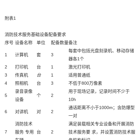
附表1
消防技术服务基础设备配备要求
序号
设备名称
单位
配备数量
备注
每套中包括光盘刻录机、移动存储
1
计算机
套
3
器各1个
2
打印机
台
1
激光打印机
3
传真机
台
1
适用普通纸
4
照相机
台
3
不低于800万像素
录音录像
用于现场记录，记录时间不少于
5
个
2
设备
10h
通话距离不小于1000m；含防爆型
6
对讲机
对
2
一对
消防技术
满足装载相关专业设备和开展消防
7
服务 专用
台
2
技术服务要 求，并设置消防技术服