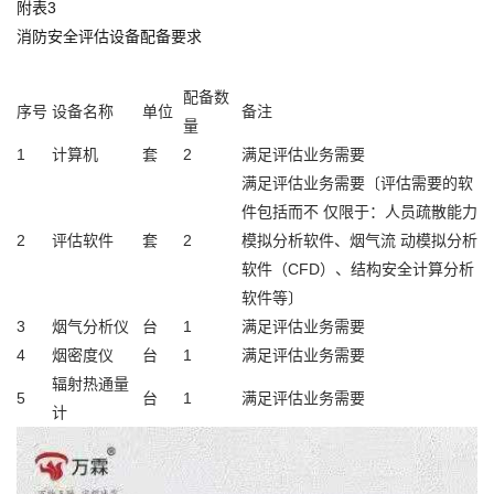
附表3
消防安全评估设备配备要求
配备数
序号
设备名称
单位
备注
量
1
计算机
套
2
满足评估业务需要
满足评估业务需要〔评估需要的软
件包括而不 仅限于：人员疏散能力
2
评估软件
套
2
模拟分析软件、烟气流 动模拟分析
软件（CFD）、结构安全计算分析
软件等〕
3
烟气分析仪
台
1
满足评估业务需要
4
烟密度仪
台
1
满足评估业务需要
辐射热通量
5
台
1
满足评估业务需要
计