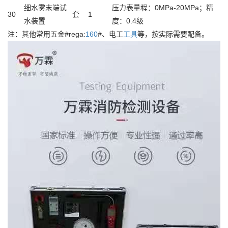
细水雾末端试
压力表量程：0MPa-20MPa；精
30
套
1
水装置
度：0.4级
注：其他常用五金#rega:
160
#、电工
工具
等，按实际需要配备。