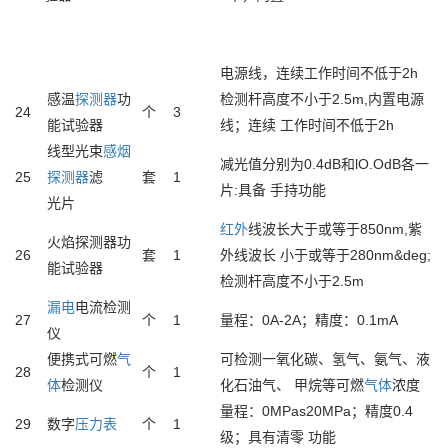
电源线，连续工作时间不低于2h
感温
探测器
功
检测杆高度不小于2.5m,内置电源
24
个
3
能试验器
线；连续 工作时间不低于2h
线型光束
感烟
减光值分别为0.4dB和lO.OdB各一
25
探测器
滤
套
1
片:具备 手持功能
光片
红外
线波长大于或等于850nm,紫
火焰探测器功
26
套
1
外线波长 小于或等于280nm&deg;
能试验器
检测杆高度不小于2.5m
漏电
电流检测
27
个
1
量程：0A-2A；精度：0.1mA
仪
便携式可燃
气
可检测一氧化碳、氢气、氨气、液
28
个
1
体
检测仪
化石油气、 甲烷等可燃
气体
浓度
量程：0MPas20MPa；精度0.4
29
数字
压力表
个
1
级；具有清零 功能