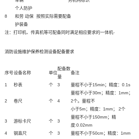
车辆
务机构标识
个人防护
8
和劳 动保
按照实际需要配备
护装备
注：打印机、传真机等可配备同时满足相应要求的一体机-
消防设施维护保养检测设备配备要求
配备数
序号
设备名称
单位
备注
量
1
秒表
个
3
量程不小于15min；精度：0.1s
量程不小于30m；精度：1mm；
2
卷尺
个
4
2个。量程不
小于5m；精度：1mm； 2个
量程不小于150mm；精
3
游标卡尺
个
3
度:0.02mm
4
钢直尺
个
3
量程不小于50cm；精度：1mm